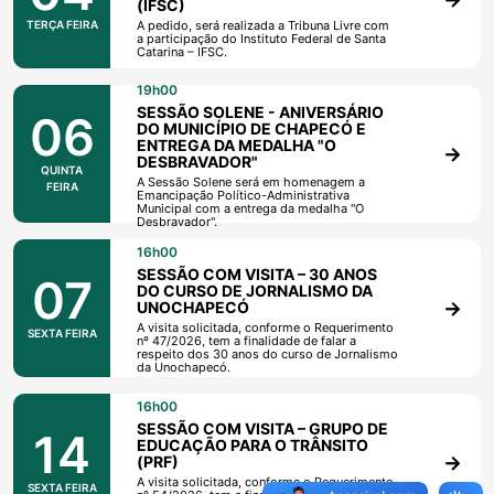
(IFSC)
TERÇA FEIRA
A pedido, será realizada a Tribuna Livre com
a participação do Instituto Federal de Santa
Catarina – IFSC.
19h00
SESSÃO SOLENE - ANIVERSÁRIO
06
DO MUNICÍPIO DE CHAPECÓ E
ENTREGA DA MEDALHA "O
DESBRAVADOR"
QUINTA
A Sessão Solene será em homenagem a
FEIRA
Emancipação Político-Administrativa
Municipal com a entrega da medalha "O
Desbravador".
16h00
SESSÃO COM VISITA – 30 ANOS
07
DO CURSO DE JORNALISMO DA
UNOCHAPECÓ
A visita solicitada, conforme o Requerimento
SEXTA FEIRA
nº 47/2026, tem a finalidade de falar a
respeito dos 30 anos do curso de Jornalismo
da Unochapecó.
16h00
SESSÃO COM VISITA – GRUPO DE
14
EDUCAÇÃO PARA O TRÂNSITO
(PRF)
A visita solicitada, conforme o Requerimento
SEXTA FEIRA