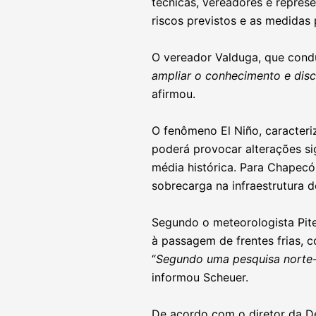
técnicas, vereadores e repre
riscos previstos e as medidas
O vereador Valduga, que condu
ampliar o conhecimento e disc
afirmou.
O fenômeno El Niño, caracteri
poderá provocar alterações si
média histórica. Para Chapecó
sobrecarga na infraestrutura 
Segundo o meteorologista Pite
à passagem de frentes frias, 
“
Segundo uma pesquisa norte-
informou Scheuer.
De acordo com o diretor da De