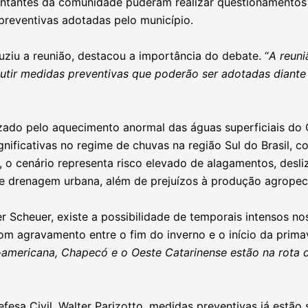
sentantes da comunidade puderam realizar questionamentos
 preventivas adotadas pelo município.
ziu a reunião, destacou a importância do debate. “
A reuni
utir medidas preventivas que poderão ser adotadas diante 
zado pelo aquecimento anormal das águas superficiais do 
gnificativas no regime de chuvas na região Sul do Brasil, 
, o cenário representa risco elevado de alagamentos, des
de drenagem urbana, além de prejuízos à produção agropec
r Scheuer, existe a possibilidade de temporais intensos n
com agravamento entre o fim do inverno e o início da prima
americana, Chapecó e o Oeste Catarinense estão na rota 
fesa Civil, Walter Parizotto, medidas preventivas já estã