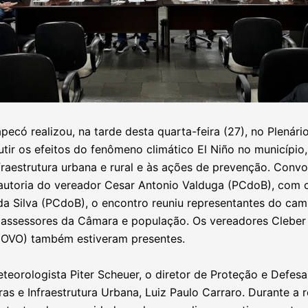
pecó realizou, na tarde desta quarta-feira (27), no Plenári
utir os efeitos do fenômeno climático El Niño no município
nfraestrutura urbana e rural e às ações de prevenção. Con
autoria do vereador Cesar Antonio Valduga (PCdoB), com 
 da Silva (PCdoB), o encontro reuniu representantes do ca
, assessores da Câmara e população. Os vereadores Clebe
NOVO) também estiveram presentes.
teorologista Piter Scheuer, o diretor de Proteção e Defesa
ras e Infraestrutura Urbana, Luiz Paulo Carraro. Durante a