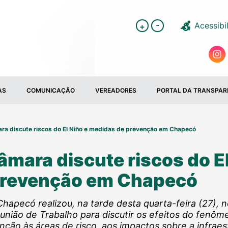
-
Acessibi
+
AS
COMUNICAÇÃO
VEREADORES
PORTAL DA TRANSPAR
ra discute riscos do El Niño e medidas de prevenção em Chapecó
mara discute riscos do El
prevenção em Chapecó
Chapecó realizou, na tarde desta quarta-feira (27), n
união de Trabalho para discutir os efeitos do fenôme
nção às áreas de risco, aos impactos sobre a infraes