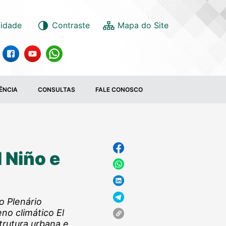
lidade
Contraste
ÊNCIA
CONSULTAS
FALE CONOSCO
 Niño e
o Plenário
no climático El
trutura urbana e