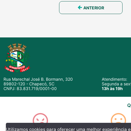
ANTERIOR
Rua Marechal José B. Bormann, 320
Atendimento:
89802-120 - Chapecó, SC
Segunda a sext
CNPJ: 83.831.719/0001-00
13h às 19h
Q
Utilizamos cookies para oferecer uma melhor experiência