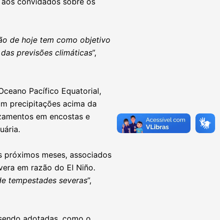
 aos convidados sobre os
ão de hoje tem como objetivo
das previsões climáticas
”,
Oceano Pacífico Equatorial,
com precipitações acima da
lizamentos em encostas e
uária.
os próximos meses, associados
vera em razão do El Niño.
de tempestades severas
”,
o sendo adotadas, como o